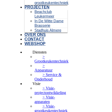
grootkeukentechniek
PROJECTEN
Beachclub
Leukermeer
In De Witte Dame
Brasserie
Stadhuis Almere
OVER ONS
CONTACT
WEBSHOP
Diensten
>
Grootkeukentechniek
>
Apparatuur
> Service &
Onderhoud
Visie
> Visie-
projectontwikkeling
> Visie-
apparaten
> Visie-
grootkeukentechniek