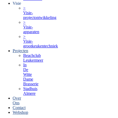
Visie
>
Visie-
projectontwikkeling
>
Visie-
apparaten
>
Visie-
grootkeukentechniek
Projecten
Beachclub
Leukermeer
In
De
Witte
Dame
Brasserie
Stadhuis
Almere
Over
Ons
Contact
Webshop