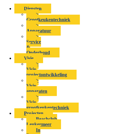
Diensten
>
Grootkeukentechniek
>
Apparatuur
>
Service
&
Onderhoud
Visie
>
Visie-
projectontwikkeling
>
Visie-
apparaten
>
Visie-
grootkeukentechniek
Projecten
Beachclub
Leukermeer
In