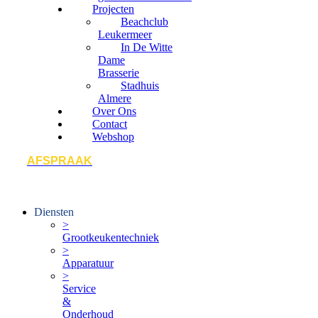
Projecten
Beachclub
Leukermeer
In De Witte
Dame
Brasserie
Stadhuis
Almere
Over Ons
Contact
Webshop
AFSPRAAK
Diensten
>
Grootkeukentechniek
>
Apparatuur
>
Service
&
Onderhoud