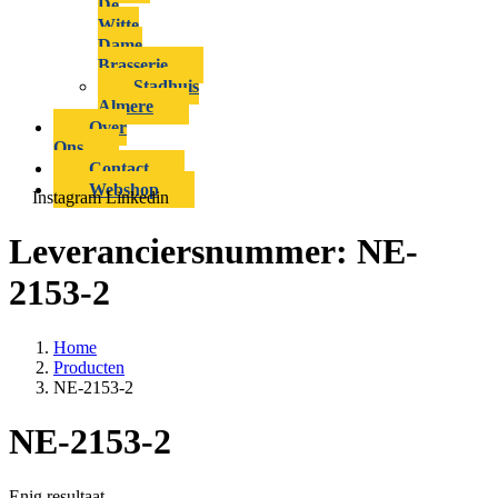
De
Witte
Dame
Brasserie
Stadhuis
Almere
Over
Ons
Contact
Webshop
Instagram
Linkedin
Leveranciersnummer:
NE-
2153-2
Home
Producten
NE-2153-2
NE-2153-2
Enig resultaat