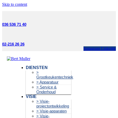
Skip to content
036 536 71 40
02-216 26 26
Instagram
Linkedin
DIENSTEN
>
Grootkeukentechniek
> Apparatuur
> Service &
Onderhoud
VISIE
> Visie-
projectontwikkeling
> Visie-apparaten
> Visie-