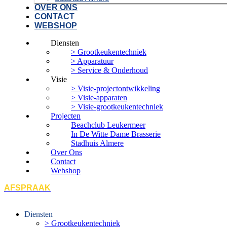
OVER ONS
CONTACT
WEBSHOP
Diensten
> Grootkeukentechniek
> Apparatuur
> Service & Onderhoud
Visie
> Visie-projectontwikkeling
> Visie-apparaten
> Visie-grootkeukentechniek
Projecten
Beachclub Leukermeer
In De Witte Dame Brasserie
Stadhuis Almere
Over Ons
Contact
Webshop
AFSPRAAK
Diensten
> Grootkeukentechniek