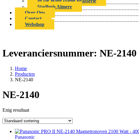
In De Witte Dame Brasserie
Stadhuis Almere
Over Ons
Contact
Webshop
Leveranciersnummer:
NE-2140
Home
Producten
NE-2140
NE-2140
Enig resultaat
Panasonic