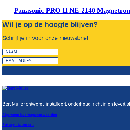
Panasonic PRO II NE-2140 Magnetrono
Wil je op de hoogte blijven?
Schrijf je in voor onze nieuwsbrief
Bert Muller ontwerpt, installeert, onderhoud, richt in en levert a
Algemene leveringsvoorwaarden
Privacy statement