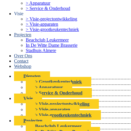
> Apparatuur
> Service & Onderhoud
Visie
> Visie-projectontwikkeling
> Visie-apparaten
> Visie-grootkeukentechniek
Projecten
Beachclub Leukermeer
In De Witte Dame Brasserie
Stadhuis Almere
Over Ons
Contact
Webshop
Diensten
> Grootkeukentechniek
> Apparatuur
> Service & Onderhoud
Visie
> Visie-projectontwikkeling
> Visie-apparaten
> Visie-grootkeukentechniek
Projecten
Beachclub Leukermeer