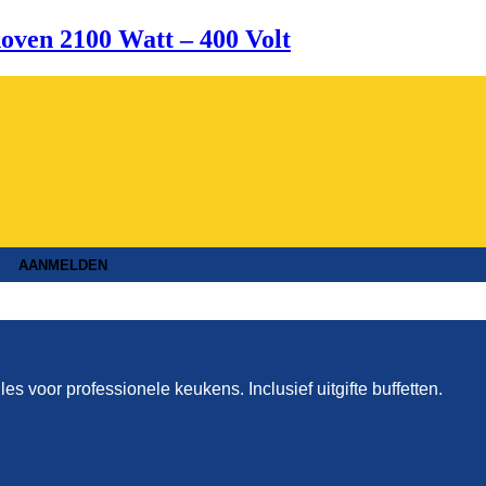
ven 2100 Watt – 400 Volt
AANMELDEN
lles voor professionele keukens. Inclusief uitgifte buffetten.