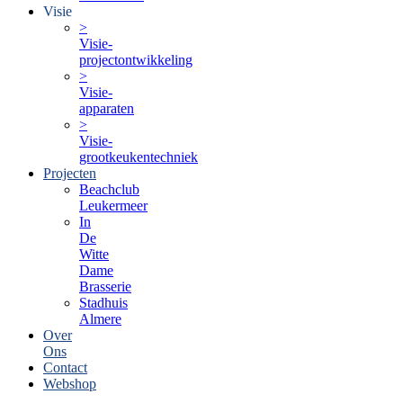
Visie
>
Visie-
projectontwikkeling
>
Visie-
apparaten
>
Visie-
grootkeukentechniek
Projecten
Beachclub
Leukermeer
In
De
Witte
Dame
Brasserie
Stadhuis
Almere
Over
Ons
Contact
Webshop