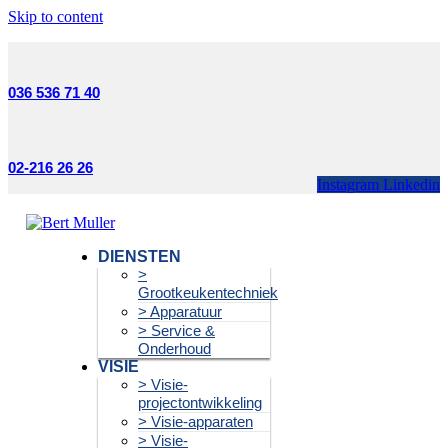
Skip to content
036 536 71 40
02-216 26 26
Instagram
Linkedin
DIENSTEN
>
Grootkeukentechniek
> Apparatuur
> Service &
Onderhoud
VISIE
> Visie-
projectontwikkeling
> Visie-apparaten
> Visie-