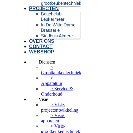
grootkeukentechniek
PROJECTEN
Beachclub
Leukermeer
In De Witte Dame
Brasserie
Stadhuis Almere
OVER ONS
CONTACT
WEBSHOP
Diensten
>
Grootkeukentechniek
>
Apparatuur
> Service &
Onderhoud
Visie
> Visie-
projectontwikkeling
> Visie-
apparaten
> Visie-
grootkeukentechniek