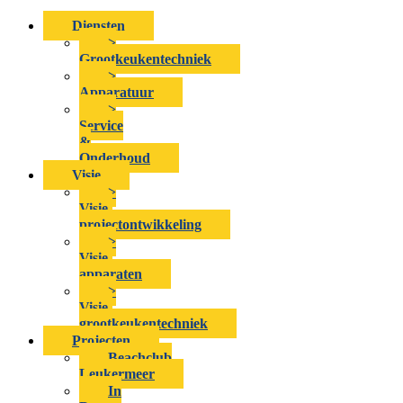
Diensten
>
Grootkeukentechniek
>
Apparatuur
>
Service
&
Onderhoud
Visie
>
Visie-
projectontwikkeling
>
Visie-
apparaten
>
Visie-
grootkeukentechniek
Projecten
Beachclub
Leukermeer
In