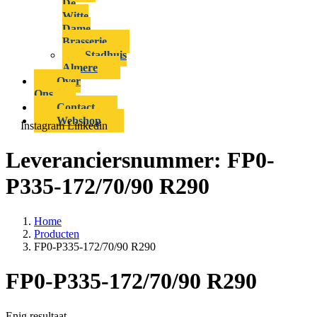
De
Witte
Dame
Brasserie
Stadhuis
Almere
Over
Ons
Contact
Webshop
Instagram
Linkedin
Leveranciersnummer:
FP0-
P335-172/70/90 R290
Home
Producten
FP0-P335-172/70/90 R290
FP0-P335-172/70/90 R290
Enig resultaat