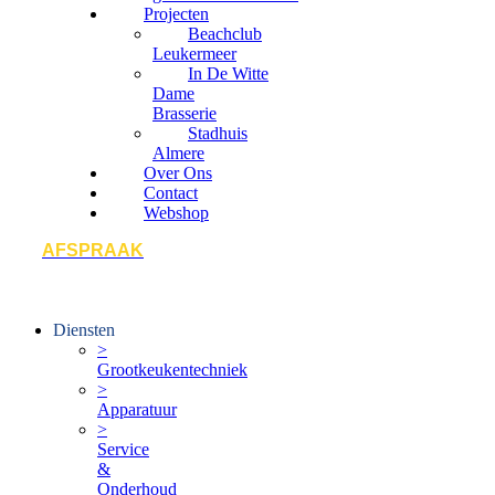
Projecten
Beachclub
Leukermeer
In De Witte
Dame
Brasserie
Stadhuis
Almere
Over Ons
Contact
Webshop
AFSPRAAK
Diensten
>
Grootkeukentechniek
>
Apparatuur
>
Service
&
Onderhoud