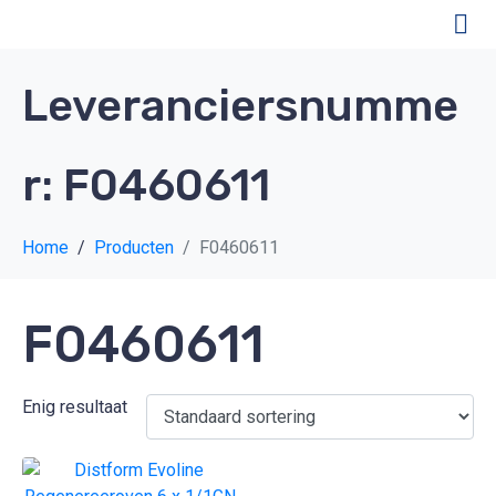
Leveranciersnumme
r:
F0460611
Home
Producten
F0460611
F0460611
Enig resultaat