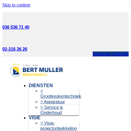
Skip to content
036 536 71 40
02-216 26 26
Instagram
Linkedin
DIENSTEN
>
Grootkeukentechniek
> Apparatuur
> Service &
Onderhoud
VISIE
> Visie-
projectontwikkeling