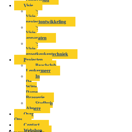
Visie
>
Visie-
projectontwikkeling
>
Visie-
apparaten
>
Visie-
grootkeukentechniek
Projecten
Beachclub
Leukermeer
In
De
Witte
Dame
Brasserie
Stadhuis
Almere
Over
Ons
Contact
Webshop