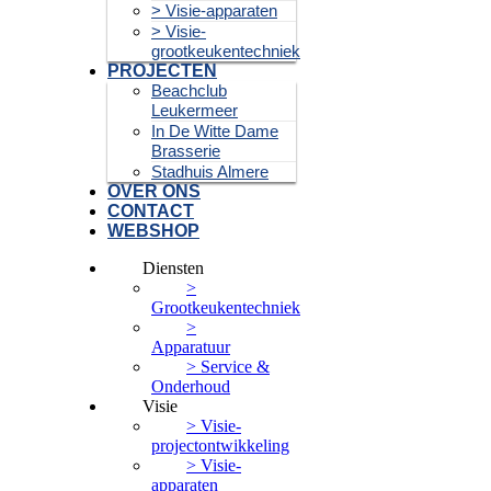
> Visie-apparaten
> Visie-
grootkeukentechniek
PROJECTEN
Beachclub
Leukermeer
In De Witte Dame
Brasserie
Stadhuis Almere
OVER ONS
CONTACT
WEBSHOP
Diensten
>
Grootkeukentechniek
>
Apparatuur
> Service &
Onderhoud
Visie
> Visie-
projectontwikkeling
> Visie-
apparaten