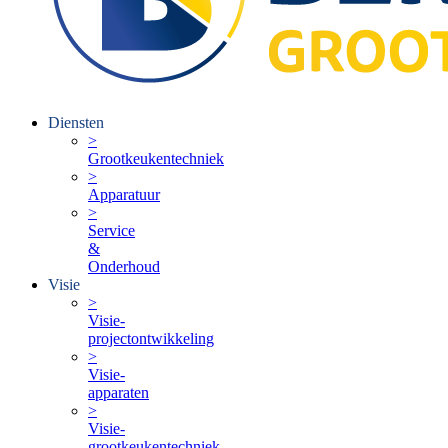
Diensten
>
Grootkeukentechniek
>
Apparatuur
>
Service
&
Onderhoud
Visie
>
Visie-
projectontwikkeling
>
Visie-
apparaten
>
Visie-
grootkeukentechniek