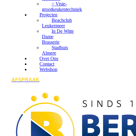
> Visie-
grootkeukentechniek
Projecten
Beachclub
Leukermeer
In De Witte
Dame
Brasserie
Stadhuis
Almere
Over Ons
Contact
Webshop
AFSPRAAK