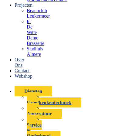
Projecten
Beachclub
Leukermeer
In
De
Witte
Dame
Brasserie
Stadhuis
Almere
Over
Ons
Contact
Webshop
Diensten
>
Grootkeukentechniek
>
Apparatuur
>
Service
&
Onderhoud