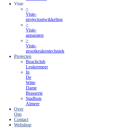
Visie
>
Visie-
projectontwikkeling
>
Visie-
apparaten
>
Visie-
grootkeukentechniek
Projecten
Beachclub
Leukermeer
In
De
Witte
Dame
Brasserie
Stadhuis
Almere
Over
Ons
Contact
Webshop