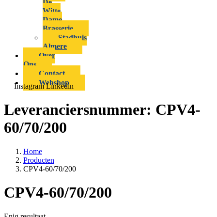
De
Witte
Dame
Brasserie
Stadhuis
Almere
Over
Ons
Contact
Webshop
Instagram
Linkedin
Leveranciersnummer:
CPV4-
60/70/200
Home
Producten
CPV4-60/70/200
CPV4-60/70/200
Enig resultaat