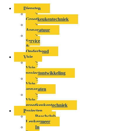
Diensten
>
Grootkeukentechniek
>
Apparatuur
>
Service
&
Onderhoud
Visie
>
Visie-
projectontwikkeling
>
Visie-
apparaten
>
Visie-
grootkeukentechniek
Projecten
Beachclub
Leukermeer
In