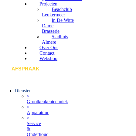
Projecten
Beachclub
Leukermeer
In De Witte
Dame
Brasserie
Stadhuis
Almere
Over Ons
Contact
Webshop
AFSPRAAK
Diensten
>
Grootkeukentechniek
>
Apparatuur
>
Service
&
Onderhoud