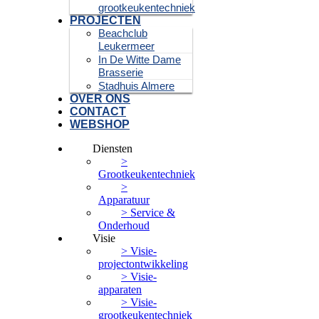
grootkeukentechniek
PROJECTEN
Beachclub
Leukermeer
In De Witte Dame
Brasserie
Stadhuis Almere
OVER ONS
CONTACT
WEBSHOP
Diensten
>
Grootkeukentechniek
>
Apparatuur
> Service &
Onderhoud
Visie
> Visie-
projectontwikkeling
> Visie-
apparaten
> Visie-
grootkeukentechniek