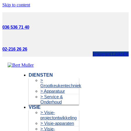
Skip to content
036 536 71 40
02-216 26 26
Instagram
Linkedin
DIENSTEN
>
Grootkeukentechniek
> Apparatuur
> Service &
Onderhoud
VISIE
> Visie-
projectontwikkeling
> Visie-apparaten
> Visie-