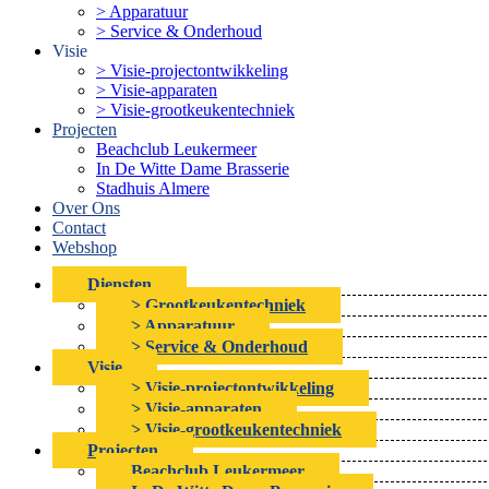
> Apparatuur
> Service & Onderhoud
Visie
> Visie-projectontwikkeling
> Visie-apparaten
> Visie-grootkeukentechniek
Projecten
Beachclub Leukermeer
In De Witte Dame Brasserie
Stadhuis Almere
Over Ons
Contact
Webshop
Diensten
> Grootkeukentechniek
> Apparatuur
> Service & Onderhoud
Visie
> Visie-projectontwikkeling
> Visie-apparaten
> Visie-grootkeukentechniek
Projecten
Beachclub Leukermeer