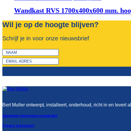
Wandkast RVS 1700x400x600 mm. hoog
Wil je op de hoogte blijven?
Schrijf je in voor onze nieuwsbrief
Bert Muller ontwerpt, installeert, onderhoud, richt in en levert a
Algemene leveringsvoorwaarden
Privacy statement