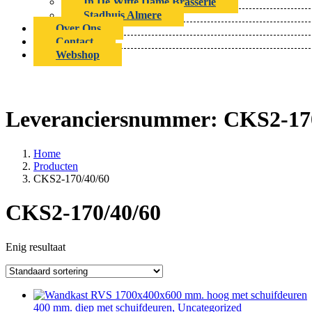
In De Witte Dame Brasserie
Stadhuis Almere
Over Ons
Contact
Webshop
Leveranciersnummer:
CKS2-17
Home
Producten
CKS2-170/40/60
CKS2-170/40/60
Enig resultaat
400 mm. diep met schuifdeuren, Uncategorized