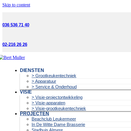
Skip to content
036 536 71 40
02-216 26 26
DIENSTEN
> Grootkeukentechniek
> Apparatuur
> Service & Onderhoud
VISIE
> Visie-projectontwikkeling
> Visie-apparaten
> Visie-grootkeukentechniek
PROJECTEN
Beachclub Leukermeer
In De Witte Dame Brasserie
Stadhuis Almere