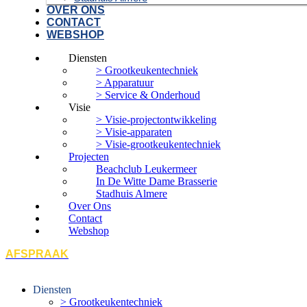
OVER ONS
CONTACT
WEBSHOP
Diensten
> Grootkeukentechniek
> Apparatuur
> Service & Onderhoud
Visie
> Visie-projectontwikkeling
> Visie-apparaten
> Visie-grootkeukentechniek
Projecten
Beachclub Leukermeer
In De Witte Dame Brasserie
Stadhuis Almere
Over Ons
Contact
Webshop
AFSPRAAK
Diensten
> Grootkeukentechniek