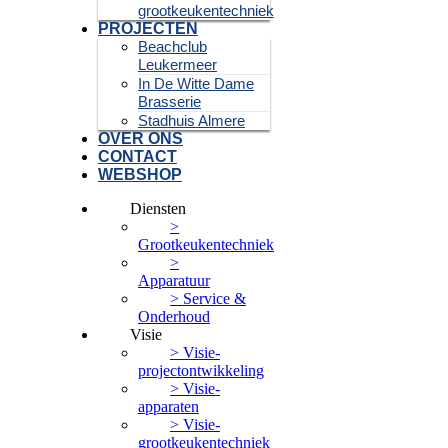
grootkeukentechniek
PROJECTEN
Beachclub
Leukermeer
In De Witte Dame
Brasserie
Stadhuis Almere
OVER ONS
CONTACT
WEBSHOP
Diensten
>
Grootkeukentechniek
>
Apparatuur
> Service &
Onderhoud
Visie
> Visie-
projectontwikkeling
> Visie-
apparaten
> Visie-
grootkeukentechniek