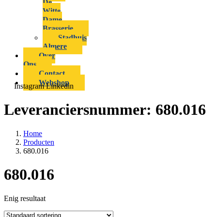
De
Witte
Dame
Brasserie
Stadhuis
Almere
Over
Ons
Contact
Webshop
Instagram
Linkedin
Leveranciersnummer:
680.016
Home
Producten
680.016
680.016
Enig resultaat