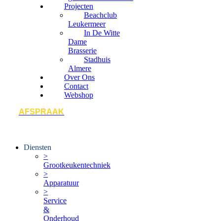
Projecten
Beachclub
Leukermeer
In De Witte
Dame
Brasserie
Stadhuis
Almere
Over Ons
Contact
Webshop
AFSPRAAK
Diensten
>
Grootkeukentechniek
>
Apparatuur
>
Service
&
Onderhoud