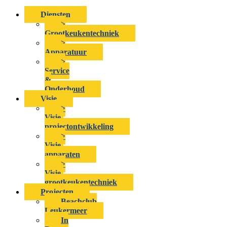
Diensten
>
Grootkeukentechniek
>
Apparatuur
>
Service
&
Onderhoud
Visie
>
Visie-
projectontwikkeling
>
Visie-
apparaten
>
Visie-
grootkeukentechniek
Projecten
Beachclub
Leukermeer
In