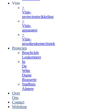
Visie
>
Visie-
projectontwikkeling
>
Visie-
apparaten
>
Visie-
grootkeukentechniek
Projecten
Beachclub
Leukermeer
In
De
Witte
Dame
Brasserie
Stadhuis
Almere
Over
Ons
Contact
Webshop