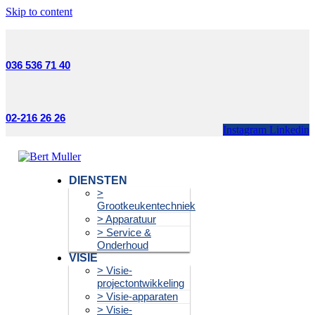
Skip to content
036 536 71 40
02-216 26 26
Instagram
Linkedin
DIENSTEN
>
Grootkeukentechniek
> Apparatuur
> Service &
Onderhoud
VISIE
> Visie-
projectontwikkeling
> Visie-apparaten
> Visie-