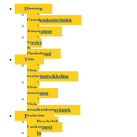
Diensten
>
Grootkeukentechniek
>
Apparatuur
>
Service
&
Onderhoud
Visie
>
Visie-
projectontwikkeling
>
Visie-
apparaten
>
Visie-
grootkeukentechniek
Projecten
Beachclub
Leukermeer
In