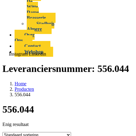
De
Witte
Dame
Brasserie
Stadhuis
Almere
Over
Ons
Contact
Webshop
Instagram
Linkedin
Leveranciersnummer:
556.044
Home
Producten
556.044
556.044
Enig resultaat