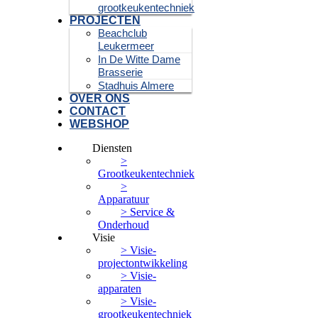
grootkeukentechniek
PROJECTEN
Beachclub
Leukermeer
In De Witte Dame
Brasserie
Stadhuis Almere
OVER ONS
CONTACT
WEBSHOP
Diensten
>
Grootkeukentechniek
>
Apparatuur
> Service &
Onderhoud
Visie
> Visie-
projectontwikkeling
> Visie-
apparaten
> Visie-
grootkeukentechniek