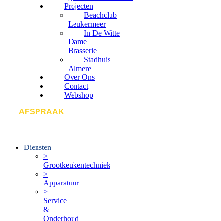
Projecten
Beachclub
Leukermeer
In De Witte
Dame
Brasserie
Stadhuis
Almere
Over Ons
Contact
Webshop
AFSPRAAK
Diensten
>
Grootkeukentechniek
>
Apparatuur
>
Service
&
Onderhoud