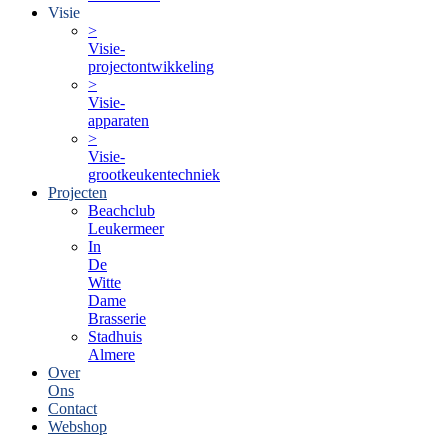
Visie
>
Visie-
projectontwikkeling
>
Visie-
apparaten
>
Visie-
grootkeukentechniek
Projecten
Beachclub
Leukermeer
In
De
Witte
Dame
Brasserie
Stadhuis
Almere
Over
Ons
Contact
Webshop