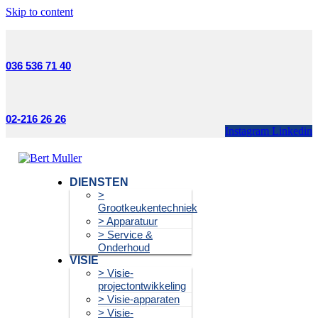
Skip to content
036 536 71 40
02-216 26 26
Instagram
Linkedin
DIENSTEN
>
Grootkeukentechniek
> Apparatuur
> Service &
Onderhoud
VISIE
> Visie-
projectontwikkeling
> Visie-apparaten
> Visie-