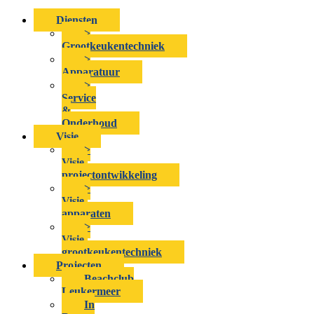
Diensten
>
Grootkeukentechniek
>
Apparatuur
>
Service
&
Onderhoud
Visie
>
Visie-
projectontwikkeling
>
Visie-
apparaten
>
Visie-
grootkeukentechniek
Projecten
Beachclub
Leukermeer
In