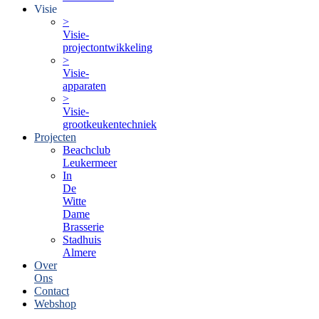
Visie
>
Visie-
projectontwikkeling
>
Visie-
apparaten
>
Visie-
grootkeukentechniek
Projecten
Beachclub
Leukermeer
In
De
Witte
Dame
Brasserie
Stadhuis
Almere
Over
Ons
Contact
Webshop