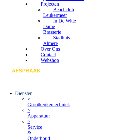
Projecten
Beachclub
Leukermeer
In De Witte
Dame
Brasserie
Stadhuis
Almere
Over Ons
Contact
Webshop
AFSPRAAK
Diensten
>
Grootkeukentechniek
>
Apparatuur
>
Service
&
Onderhoud