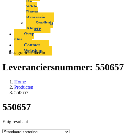
De
Witte
Dame
Brasserie
Stadhuis
Almere
Over
Ons
Contact
Webshop
Instagram
Linkedin
Leveranciersnummer:
550657
Home
Producten
550657
550657
Enig resultaat