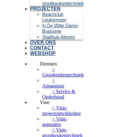
grootkeukentechniek
PROJECTEN
Beachclub
Leukermeer
In De Witte Dame
Brasserie
Stadhuis Almere
OVER ONS
CONTACT
WEBSHOP
Diensten
>
Grootkeukentechniek
>
Apparatuur
> Service &
Onderhoud
Visie
> Visie-
projectontwikkeling
> Visie-
apparaten
> Visie-
grootkeukentechniek