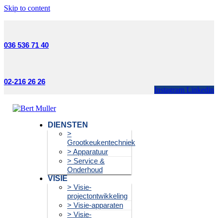
Skip to content
036 536 71 40
02-216 26 26
Instagram
Linkedin
DIENSTEN
>
Grootkeukentechniek
> Apparatuur
> Service &
Onderhoud
VISIE
> Visie-
projectontwikkeling
> Visie-apparaten
> Visie-