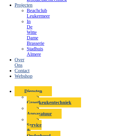
Projecten
Beachclub
Leukermeer
In
De
Witte
Dame
Brasserie
Stadhuis
Almere
Over
Ons
Contact
Webshop
Diensten
>
Grootkeukentechniek
>
Apparatuur
>
Service
&
Onderhoud