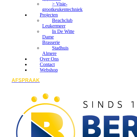
> Visie-
grootkeukentechniek
Projecten
Beachclub
Leukermeer
In De Witte
Dame
Brasserie
Stadhuis
Almere
Over Ons
Contact
Webshop
AFSPRAAK