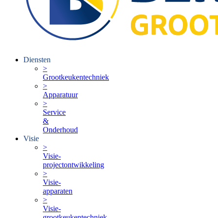
Diensten
>
Grootkeukentechniek
>
Apparatuur
>
Service
&
Onderhoud
Visie
>
Visie-
projectontwikkeling
>
Visie-
apparaten
>
Visie-
grootkeukentechniek