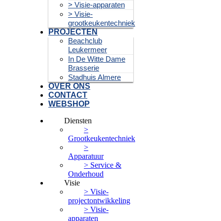
> Visie-apparaten
> Visie-
grootkeukentechniek
PROJECTEN
Beachclub
Leukermeer
In De Witte Dame
Brasserie
Stadhuis Almere
OVER ONS
CONTACT
WEBSHOP
Diensten
>
Grootkeukentechniek
>
Apparatuur
> Service &
Onderhoud
Visie
> Visie-
projectontwikkeling
> Visie-
apparaten