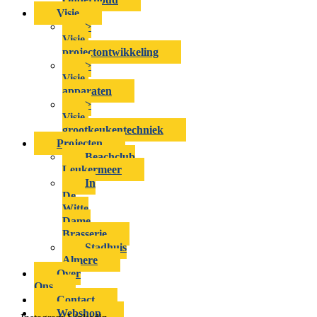
Visie
>
Visie-
projectontwikkeling
>
Visie-
apparaten
>
Visie-
grootkeukentechniek
Projecten
Beachclub
Leukermeer
In
De
Witte
Dame
Brasserie
Stadhuis
Almere
Over
Ons
Contact
Webshop