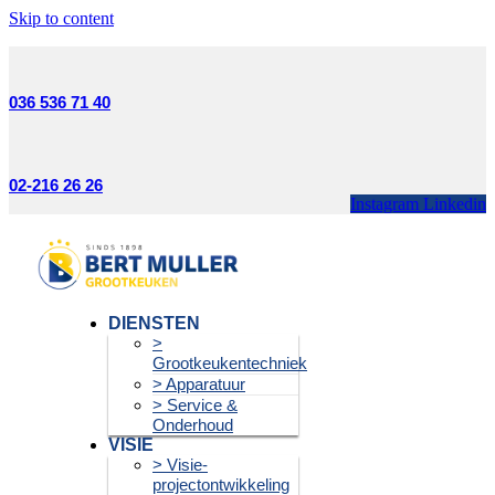
Skip to content
036 536 71 40
02-216 26 26
Instagram
Linkedin
DIENSTEN
>
Grootkeukentechniek
> Apparatuur
> Service &
Onderhoud
VISIE
> Visie-
projectontwikkeling