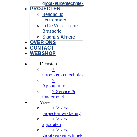
grootkeukentechniek
PROJECTEN
Beachclub
Leukermeer
In De Witte Dame
Brasserie
Stadhuis Almere
OVER ONS
CONTACT
WEBSHOP
Diensten
>
Grootkeukentechniek
>
Apparatuur
> Service &
Onderhoud
Visie
> Visie-
projectontwikkeling
> Visie-
apparaten
> Visie-
grootkeukentechniek