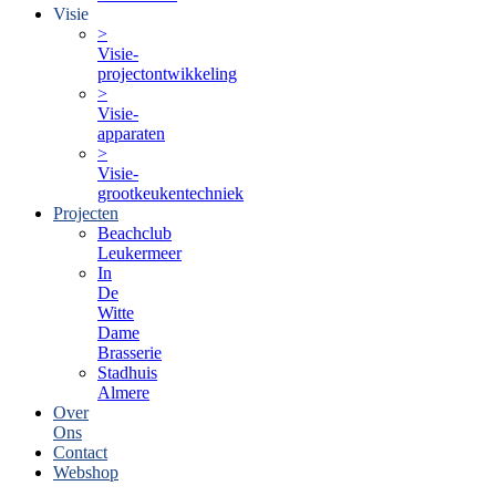
Visie
>
Visie-
projectontwikkeling
>
Visie-
apparaten
>
Visie-
grootkeukentechniek
Projecten
Beachclub
Leukermeer
In
De
Witte
Dame
Brasserie
Stadhuis
Almere
Over
Ons
Contact
Webshop