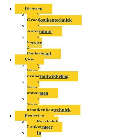
Diensten
>
Grootkeukentechniek
>
Apparatuur
>
Service
&
Onderhoud
Visie
>
Visie-
projectontwikkeling
>
Visie-
apparaten
>
Visie-
grootkeukentechniek
Projecten
Beachclub
Leukermeer
In