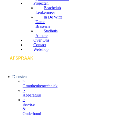
Projecten
Beachclub
Leukermeer
In De Witte
Dame
Brasserie
Stadhuis
Almere
Over Ons
Contact
Webshop
AFSPRAAK
Diensten
>
Grootkeukentechniek
>
Apparatuur
>
Service
&
Onderhoud