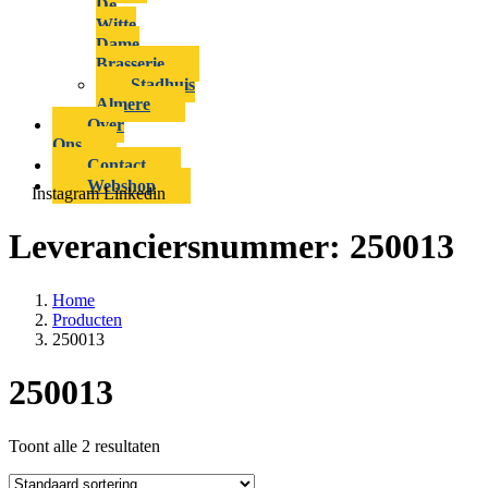
De
Witte
Dame
Brasserie
Stadhuis
Almere
Over
Ons
Contact
Webshop
Instagram
Linkedin
Leveranciersnummer:
250013
Home
Producten
250013
250013
Toont alle 2 resultaten