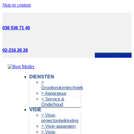
Skip to content
036 536 71 40
02-216 26 26
Instagram
Linkedin
DIENSTEN
>
Grootkeukentechniek
> Apparatuur
> Service &
Onderhoud
VISIE
> Visie-
projectontwikkeling
> Visie-apparaten
> Visie-