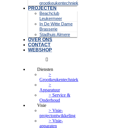
grootkeukentechniek
PROJECTEN
Beachclub
Leukermeer
In De Witte Dame
Brasserie
Stadhuis Almere
OVER ONS
CONTACT
WEBSHOP
Diensten
>
Grootkeukentechniek
>
Apparatuur
> Service &
Onderhoud
Visie
> Visie-
projectontwikkeling
> Visie-
apparaten