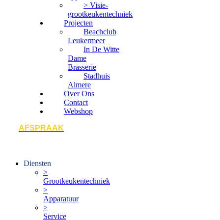
> Visie-
grootkeukentechniek
Projecten
Beachclub
Leukermeer
In De Witte
Dame
Brasserie
Stadhuis
Almere
Over Ons
Contact
Webshop
AFSPRAAK
Diensten
>
Grootkeukentechniek
>
Apparatuur
>
Service