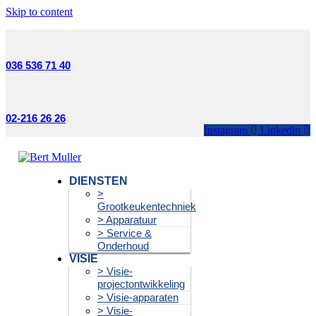
Skip to content
036 536 71 40
02-216 26 26
Instagram
Linkedin
DIENSTEN
>
Grootkeukentechniek
> Apparatuur
> Service &
Onderhoud
VISIE
> Visie-
projectontwikkeling
> Visie-apparaten
> Visie-