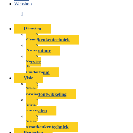
Webshop
Diensten
>
Grootkeukentechniek
>
Apparatuur
>
Service
&
Onderhoud
Visie
>
Visie-
projectontwikkeling
>
Visie-
apparaten
>
Visie-
grootkeukentechniek
Projecten