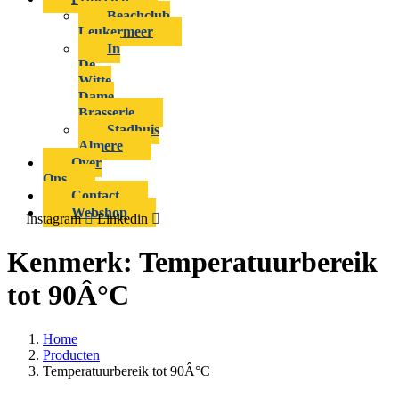
Beachclub
Leukermeer
In
De
Witte
Dame
Brasserie
Stadhuis
Almere
Over
Ons
Contact
Webshop
Instagram
Linkedin
Kenmerk:
Temperatuurbereik
tot 90Â°C
Home
Producten
Temperatuurbereik tot 90Â°C