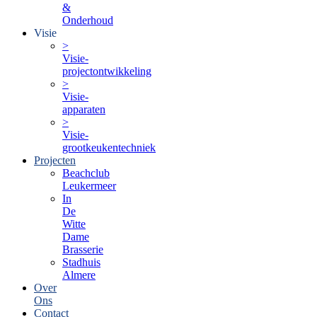
&
Onderhoud
Visie
>
Visie-
projectontwikkeling
>
Visie-
apparaten
>
Visie-
grootkeukentechniek
Projecten
Beachclub
Leukermeer
In
De
Witte
Dame
Brasserie
Stadhuis
Almere
Over
Ons
Contact