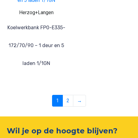
Herzog+Langen
Koelwerkbank FP0-E335-
172/70/90 – 1 deur en 5
laden 1/1GN
1
2
→
Wil je op de hoogte blijven?