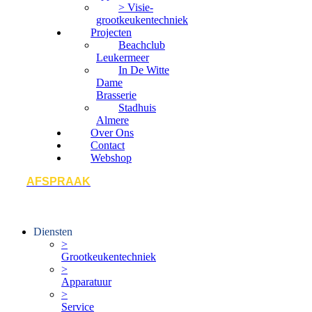
> Visie-
grootkeukentechniek
Projecten
Beachclub
Leukermeer
In De Witte
Dame
Brasserie
Stadhuis
Almere
Over Ons
Contact
Webshop
AFSPRAAK
Diensten
>
Grootkeukentechniek
>
Apparatuur
>
Service