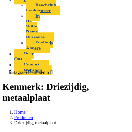
Beachclub
Leukermeer
In
De
Witte
Dame
Brasserie
Stadhuis
Almere
Over
Ons
Contact
Webshop
Instagram
Linkedin
Kenmerk:
Driezijdig,
metaalplaat
Home
Producten
Driezijdig, metaalplaat