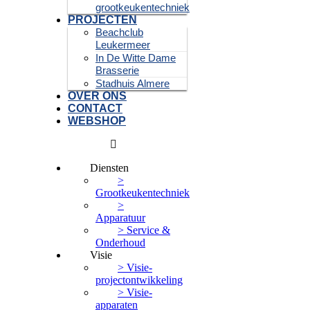
grootkeukentechniek
PROJECTEN
Beachclub
Leukermeer
In De Witte Dame
Brasserie
Stadhuis Almere
OVER ONS
CONTACT
WEBSHOP
Diensten
>
Grootkeukentechniek
>
Apparatuur
> Service &
Onderhoud
Visie
> Visie-
projectontwikkeling
> Visie-
apparaten