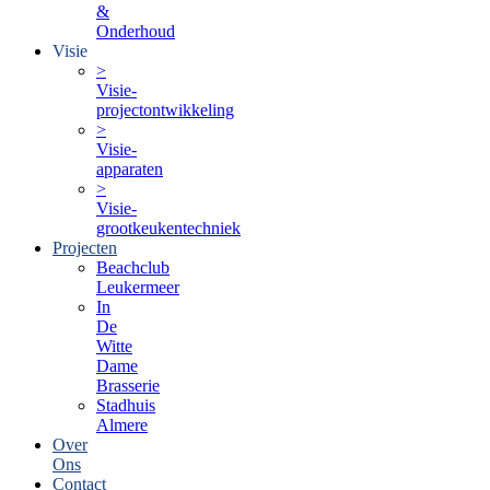
&
Onderhoud
Visie
>
Visie-
projectontwikkeling
>
Visie-
apparaten
>
Visie-
grootkeukentechniek
Projecten
Beachclub
Leukermeer
In
De
Witte
Dame
Brasserie
Stadhuis
Almere
Over
Ons
Contact