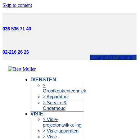
Skip to content
036 536 71 40
02-216 26 26
Instagram
Linkedin
DIENSTEN
>
Grootkeukentechniek
> Apparatuur
> Service &
Onderhoud
VISIE
> Visie-
projectontwikkeling
> Visie-apparaten
> Visie-