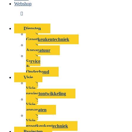
Webshop
Diensten
>
Grootkeukentechniek
>
Apparatuur
>
Service
&
Onderhoud
Visie
>
Visie-
projectontwikkeling
>
Visie-
apparaten
>
Visie-
grootkeukentechniek
Projecten