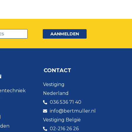
AANMELDEN
CONTACT
N
Vestiging
entechniek
Nederland
r
036 536 71 40
info@bertmuller.nl
d
Vestiging België
lden
02-216 26 26