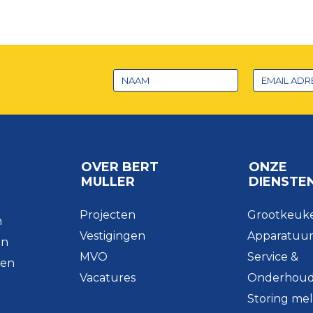
OVER BERT
ONZE
MULLER
DIENSTE
Projecten
Grootkeuk
n
Vestigingen
Apparatuu
en
MVO
Service &
men
Vacatures
Onderhou
Storing me