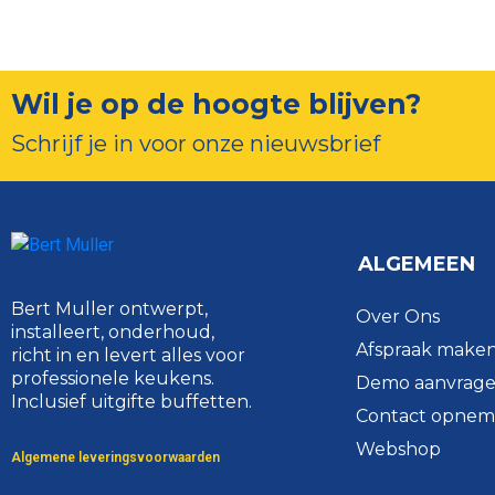
Wil je op de hoogte blijven?
Schrijf je in voor onze nieuwsbrief
ALGEMEEN
Bert Muller ontwerpt,
Over Ons
installeert, onderhoud,
Afspraak make
richt in en levert alles voor
professionele keukens.
Demo aanvrag
Inclusief uitgifte buffetten.
Contact opne
Webshop
Algemene leveringsvoorwaarden