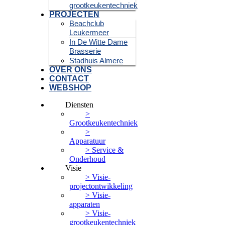
grootkeukentechniek
PROJECTEN
Beachclub
Leukermeer
In De Witte Dame
Brasserie
Stadhuis Almere
OVER ONS
CONTACT
WEBSHOP
Diensten
>
Grootkeukentechniek
>
Apparatuur
> Service &
Onderhoud
Visie
> Visie-
projectontwikkeling
> Visie-
apparaten
> Visie-
grootkeukentechniek