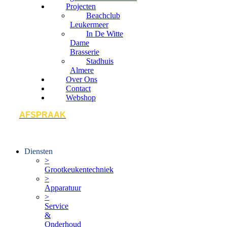
Projecten
Beachclub
Leukermeer
In De Witte
Dame
Brasserie
Stadhuis
Almere
Over Ons
Contact
Webshop
AFSPRAAK
Diensten
>
Grootkeukentechniek
>
Apparatuur
>
Service
&
Onderhoud