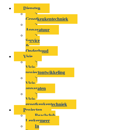
Diensten
>
Grootkeukentechniek
>
Apparatuur
>
Service
&
Onderhoud
Visie
>
Visie-
projectontwikkeling
>
Visie-
apparaten
>
Visie-
grootkeukentechniek
Projecten
Beachclub
Leukermeer
In