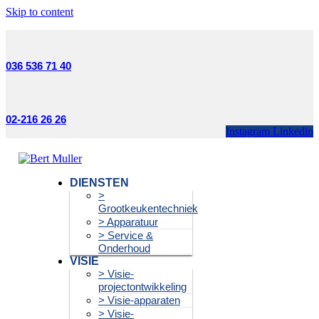
Skip to content
036 536 71 40
02-216 26 26
Instagram
Linkedin
DIENSTEN
>
Grootkeukentechniek
> Apparatuur
> Service &
Onderhoud
VISIE
> Visie-
projectontwikkeling
> Visie-apparaten
> Visie-