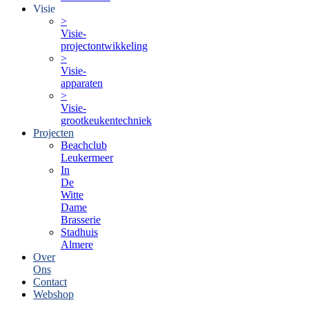
Visie
>
Visie-
projectontwikkeling
>
Visie-
apparaten
>
Visie-
grootkeukentechniek
Projecten
Beachclub
Leukermeer
In
De
Witte
Dame
Brasserie
Stadhuis
Almere
Over
Ons
Contact
Webshop