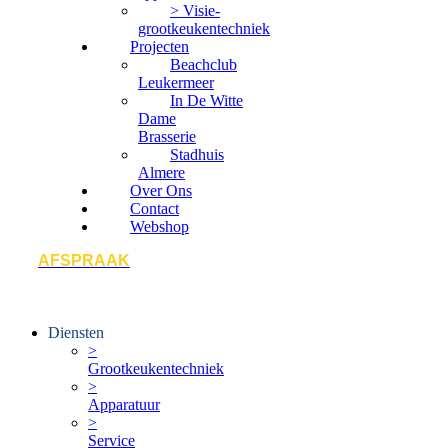
> Visie-
grootkeukentechniek
Projecten
Beachclub
Leukermeer
In De Witte
Dame
Brasserie
Stadhuis
Almere
Over Ons
Contact
Webshop
AFSPRAAK
Diensten
>
Grootkeukentechniek
>
Apparatuur
>
Service