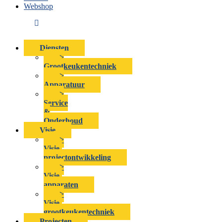
Webshop
Diensten
>
Grootkeukentechniek
>
Apparatuur
>
Service
&
Onderhoud
Visie
>
Visie-
projectontwikkeling
>
Visie-
apparaten
>
Visie-
grootkeukentechniek
Projecten