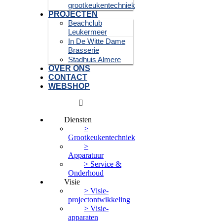
grootkeukentechniek
PROJECTEN
Beachclub
Leukermeer
In De Witte Dame
Brasserie
Stadhuis Almere
OVER ONS
CONTACT
WEBSHOP
Diensten
>
Grootkeukentechniek
>
Apparatuur
> Service &
Onderhoud
Visie
> Visie-
projectontwikkeling
> Visie-
apparaten