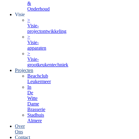
&
Onderhoud
Visie
>
Visie-
projectontwikkeling
>
Visie-
apparaten
>
Visie-
grootkeukentechniek
Projecten
Beachclub
Leukermeer
In
De
Witte
Dame
Brasserie
Stadhuis
Almere
Over
Ons
Contact