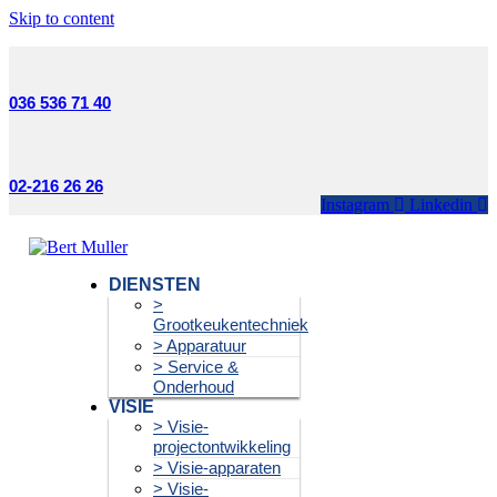
Skip to content
036 536 71 40
02-216 26 26
Instagram
Linkedin
DIENSTEN
>
Grootkeukentechniek
> Apparatuur
> Service &
Onderhoud
VISIE
> Visie-
projectontwikkeling
> Visie-apparaten
> Visie-