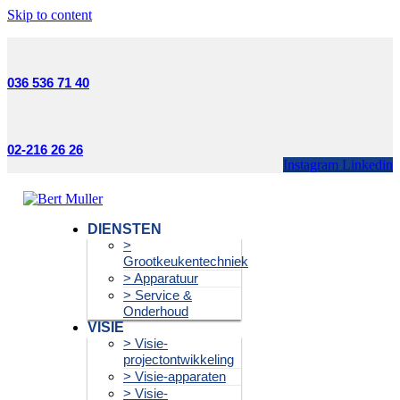
Skip to content
036 536 71 40
02-216 26 26
Instagram
Linkedin
DIENSTEN
>
Grootkeukentechniek
> Apparatuur
> Service &
Onderhoud
VISIE
> Visie-
projectontwikkeling
> Visie-apparaten
> Visie-