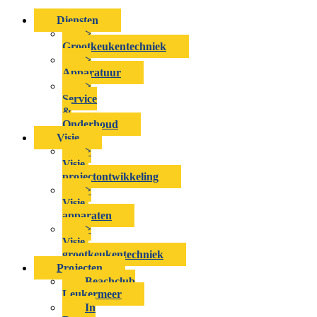
Diensten
>
Grootkeukentechniek
>
Apparatuur
>
Service
&
Onderhoud
Visie
>
Visie-
projectontwikkeling
>
Visie-
apparaten
>
Visie-
grootkeukentechniek
Projecten
Beachclub
Leukermeer
In