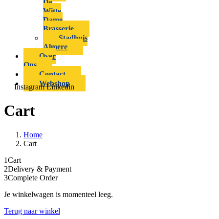
De
Witte
Dame
Brasserie
Stadhuis
Almere
Over
Ons
Contact
Webshop
Instagram
Linkedin
Cart
Home
Cart
1
Cart
2
Delivery & Payment
3
Complete Order
Je winkelwagen is momenteel leeg.
Terug naar winkel