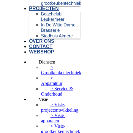
grootkeukentechniek
PROJECTEN
Beachclub
Leukermeer
In De Witte Dame
Brasserie
Stadhuis Almere
OVER ONS
CONTACT
WEBSHOP
Diensten
>
Grootkeukentechniek
>
Apparatuur
> Service &
Onderhoud
Visie
> Visie-
projectontwikkeling
> Visie-
apparaten
> Visie-
grootkeukentechniek