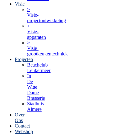
Visie
>
Visie-
projectontwikkeling
>
Visie-
apparaten
>
Visie-
grootkeukentechniek
Projecten
Beachclub
Leukermeer
In
De
Witte
Dame
Brasserie
Stadhuis
Almere
Over
Ons
Contact
Webshop