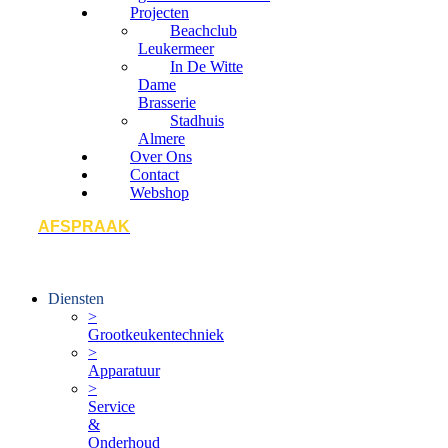
Projecten
Beachclub
Leukermeer
In De Witte
Dame
Brasserie
Stadhuis
Almere
Over Ons
Contact
Webshop
AFSPRAAK
Diensten
>
Grootkeukentechniek
>
Apparatuur
>
Service
&
Onderhoud