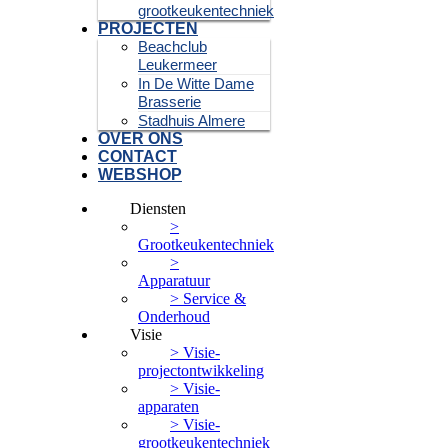
grootkeukentechniek
PROJECTEN
Beachclub
Leukermeer
In De Witte Dame
Brasserie
Stadhuis Almere
OVER ONS
CONTACT
WEBSHOP
Diensten
>
Grootkeukentechniek
>
Apparatuur
> Service &
Onderhoud
Visie
> Visie-
projectontwikkeling
> Visie-
apparaten
> Visie-
grootkeukentechniek