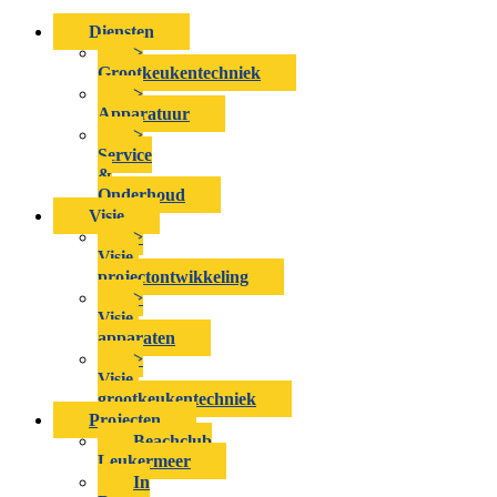
Diensten
>
Grootkeukentechniek
>
Apparatuur
>
Service
&
Onderhoud
Visie
>
Visie-
projectontwikkeling
>
Visie-
apparaten
>
Visie-
grootkeukentechniek
Projecten
Beachclub
Leukermeer
In