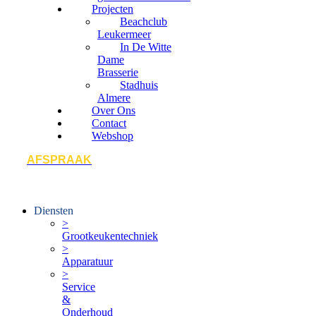
Projecten
Beachclub
Leukermeer
In De Witte
Dame
Brasserie
Stadhuis
Almere
Over Ons
Contact
Webshop
AFSPRAAK
Diensten
>
Grootkeukentechniek
>
Apparatuur
>
Service
&
Onderhoud