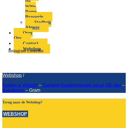
De
Witte
Dame
Brasserie
Stadhuis
Almere
Over
Ons
Contact
Webshop
Instagram
Linkedin
Gram
Webshop
/
Koelen & Vriezen
–
Samaref Koelen/vriezen vanaf 400 liter
–
Saladieres
–
Gram
Terug naar de Webshop?
WEBSHOP