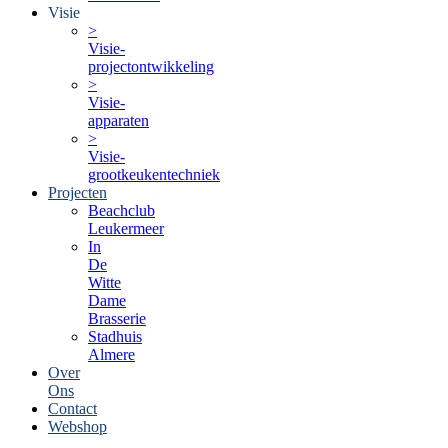
Visie
>
Visie-
projectontwikkeling
>
Visie-
apparaten
>
Visie-
grootkeukentechniek
Projecten
Beachclub
Leukermeer
In
De
Witte
Dame
Brasserie
Stadhuis
Almere
Over
Ons
Contact
Webshop