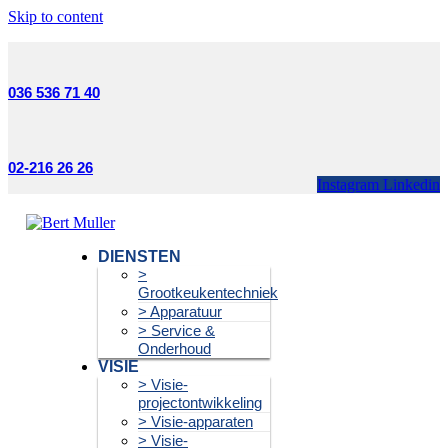
Skip to content
036 536 71 40
02-216 26 26
Instagram
Linkedin
DIENSTEN
>
Grootkeukentechniek
> Apparatuur
> Service &
Onderhoud
VISIE
> Visie-
projectontwikkeling
> Visie-apparaten
> Visie-