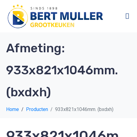
Afmeting:
933x821x1046mm.
(bxdxh)
Home
Producten
933x821x1046mm. (bxdxh)
933x821x1046m