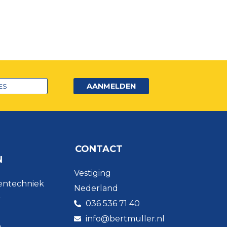
AANMELDEN
CONTACT
N
Vestiging
entechniek
Nederland
r
036 536 71 40
info@bertmuller.nl