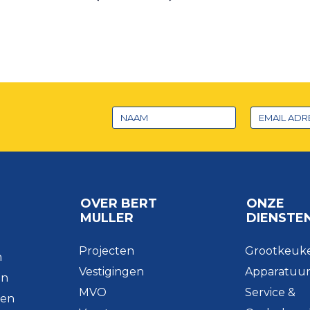
OVER BERT
ONZE
MULLER
DIENSTE
Projecten
Grootkeuk
n
Vestigingen
Apparatuu
en
MVO
Service &
men