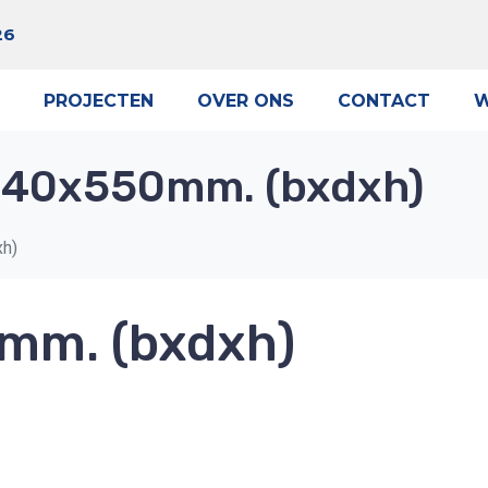
26
PROJECTEN
OVER ONS
CONTACT
W
40x550mm. (bxdxh)
h)
m. (bxdxh)