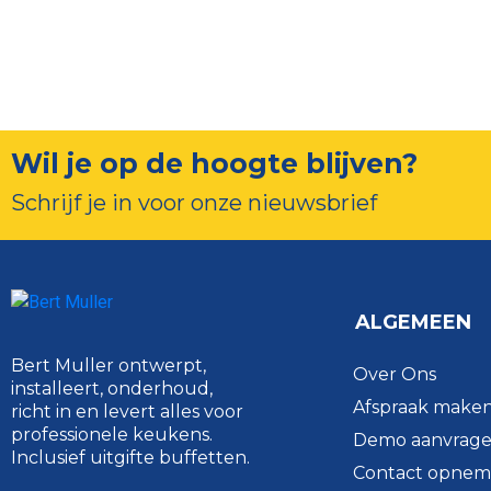
Wil je op de hoogte blijven?
Schrijf je in voor onze nieuwsbrief
ALGEMEEN
Bert Muller ontwerpt,
Over Ons
installeert, onderhoud,
Afspraak make
richt in en levert alles voor
professionele keukens.
Demo aanvrag
Inclusief uitgifte buffetten.
Contact opne