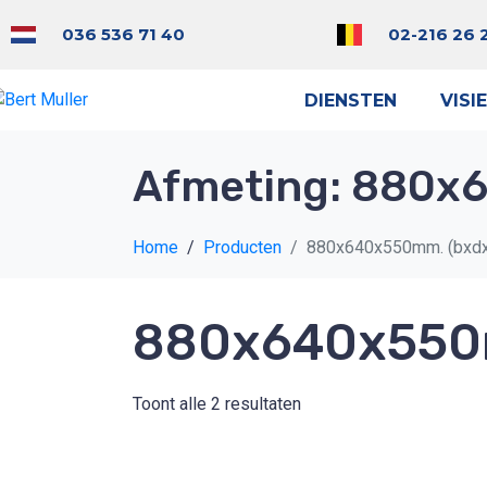
036 536 71 40
02-216 26 
DIENSTEN
VISIE
Afmeting:
880x6
Home
Producten
880x640x550mm. (bxdx
880x640x550m
Toont alle 2 resultaten