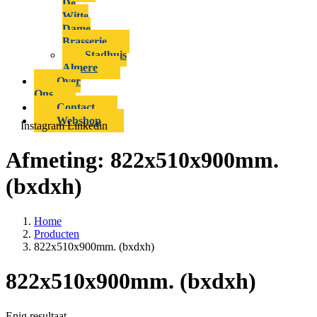
De
Witte
Dame
Brasserie
Stadhuis
Almere
Over
Ons
Contact
Webshop
Instagram
Linkedin
Afmeting:
822x510x900mm.
(bxdxh)
Home
Producten
822x510x900mm. (bxdxh)
822x510x900mm. (bxdxh)
Enig resultaat