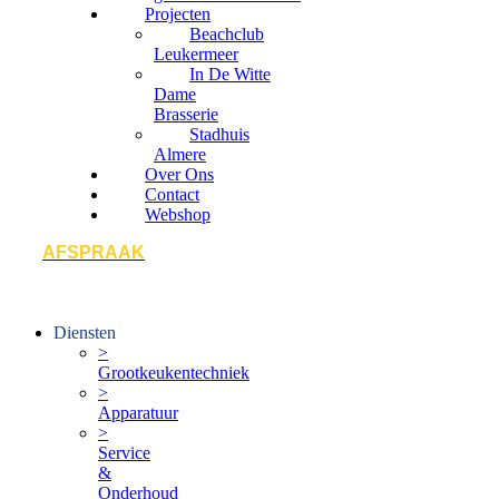
Projecten
Beachclub
Leukermeer
In De Witte
Dame
Brasserie
Stadhuis
Almere
Over Ons
Contact
Webshop
AFSPRAAK
Diensten
>
Grootkeukentechniek
>
Apparatuur
>
Service
&
Onderhoud