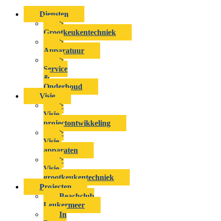
Diensten
>
Grootkeukentechniek
>
Apparatuur
>
Service
&
Onderhoud
Visie
>
Visie-
projectontwikkeling
>
Visie-
apparaten
>
Visie-
grootkeukentechniek
Projecten
Beachclub
Leukermeer
In