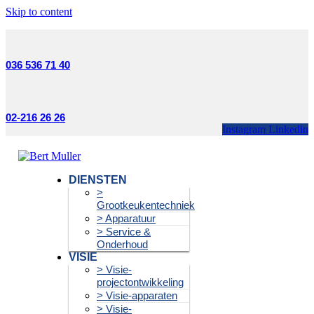
Skip to content
036 536 71 40
02-216 26 26
Instagram
Linkedin
DIENSTEN
>
Grootkeukentechniek
> Apparatuur
> Service &
Onderhoud
VISIE
> Visie-
projectontwikkeling
> Visie-apparaten
> Visie-