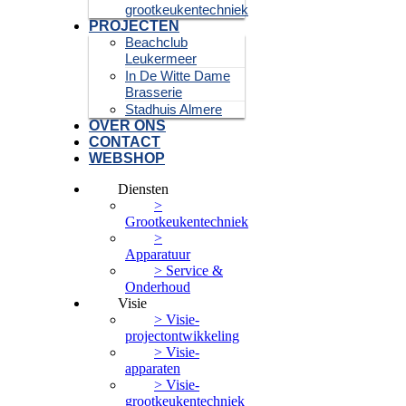
grootkeukentechniek
PROJECTEN
Beachclub
Leukermeer
In De Witte Dame
Brasserie
Stadhuis Almere
OVER ONS
CONTACT
WEBSHOP
Diensten
>
Grootkeukentechniek
>
Apparatuur
> Service &
Onderhoud
Visie
> Visie-
projectontwikkeling
> Visie-
apparaten
> Visie-
grootkeukentechniek