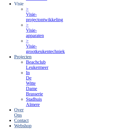
Visie
>
Visie-
projectontwikkeling
>
Visie-
apparaten
>
Visie-
grootkeukentechniek
Projecten
Beachclub
Leukermeer
In
De
Witte
Dame
Brasserie
Stadhuis
Almere
Over
Ons
Contact
Webshop