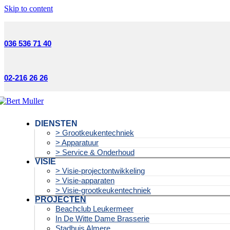
Skip to content
036 536 71 40
02-216 26 26
DIENSTEN
> Grootkeukentechniek
> Apparatuur
> Service & Onderhoud
VISIE
> Visie-projectontwikkeling
> Visie-apparaten
> Visie-grootkeukentechniek
PROJECTEN
Beachclub Leukermeer
In De Witte Dame Brasserie
Stadhuis Almere