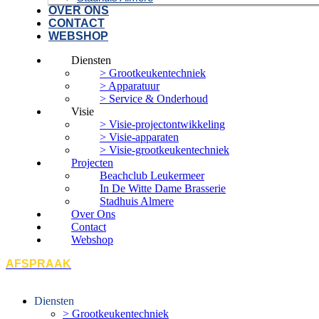
OVER ONS
CONTACT
WEBSHOP
Diensten
> Grootkeukentechniek
> Apparatuur
> Service & Onderhoud
Visie
> Visie-projectontwikkeling
> Visie-apparaten
> Visie-grootkeukentechniek
Projecten
Beachclub Leukermeer
In De Witte Dame Brasserie
Stadhuis Almere
Over Ons
Contact
Webshop
AFSPRAAK
Diensten
> Grootkeukentechniek