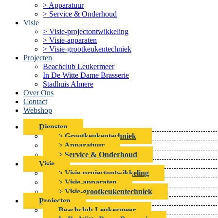
> Apparatuur
> Service & Onderhoud
Visie
> Visie-projectontwikkeling
> Visie-apparaten
> Visie-grootkeukentechniek
Projecten
Beachclub Leukermeer
In De Witte Dame Brasserie
Stadhuis Almere
Over Ons
Contact
Webshop
Diensten
> Grootkeukentechniek
> Apparatuur
> Service & Onderhoud
Visie
> Visie-projectontwikkeling
> Visie-apparaten
> Visie-grootkeukentechniek
Projecten
Beachclub Leukermeer