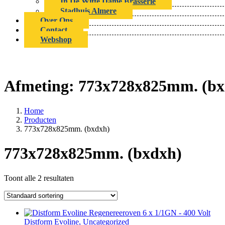
In De Witte Dame Brasserie
Stadhuis Almere
Over Ons
Contact
Webshop
Afmeting:
773x728x825mm. (bx
Home
Producten
773x728x825mm. (bxdxh)
773x728x825mm. (bxdxh)
Toont alle 2 resultaten
Distform Evoline, Uncategorized