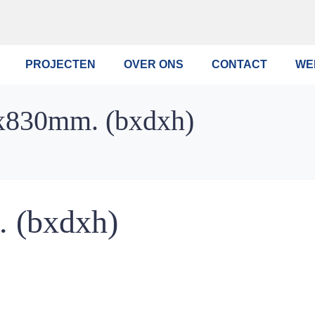
PROJECTEN
OVER ONS
CONTACT
WE
x830mm. (bxdxh)
 (bxdxh)