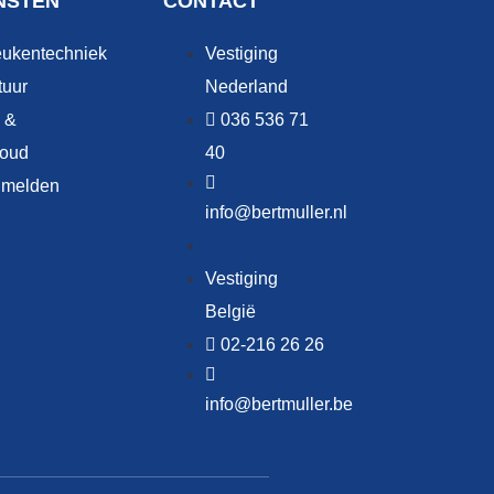
NSTEN
CONTACT
eukentechniek
Vestiging
tuur
Nederland
 &
036 536 71
oud
40
 melden
info@bertmuller.nl
Vestiging
België
02-216 26 26
info@bertmuller.be