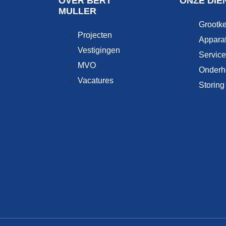
OVER BERT
ONZE DIE
MULLER
Grootk
Projecten
Appara
Vestigingen
Service
MVO
Onderh
Vacatures
Storing