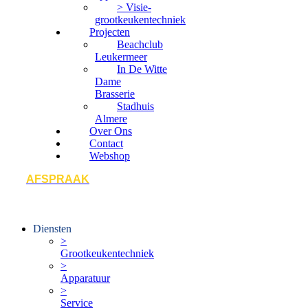
> Visie-
grootkeukentechniek
Projecten
Beachclub
Leukermeer
In De Witte
Dame
Brasserie
Stadhuis
Almere
Over Ons
Contact
Webshop
AFSPRAAK
Diensten
>
Grootkeukentechniek
>
Apparatuur
>
Service