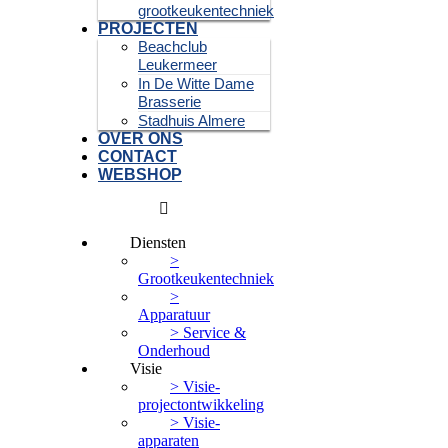
grootkeukentechniek
PROJECTEN
Beachclub
Leukermeer
In De Witte Dame
Brasserie
Stadhuis Almere
OVER ONS
CONTACT
WEBSHOP
Diensten
>
Grootkeukentechniek
>
Apparatuur
> Service &
Onderhoud
Visie
> Visie-
projectontwikkeling
> Visie-
apparaten