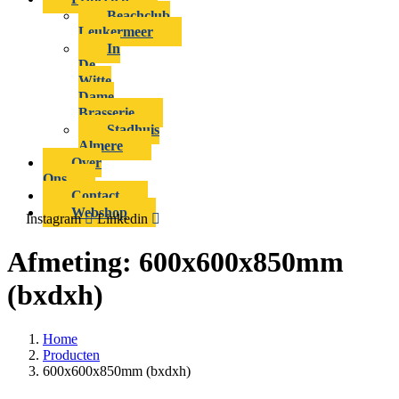
Beachclub
Leukermeer
In
De
Witte
Dame
Brasserie
Stadhuis
Almere
Over
Ons
Contact
Webshop
Instagram
Linkedin
Afmeting:
600x600x850mm
(bxdxh)
Home
Producten
600x600x850mm (bxdxh)