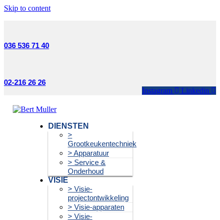
Skip to content
036 536 71 40
02-216 26 26
Instagram
Linkedin
DIENSTEN
>
Grootkeukentechniek
> Apparatuur
> Service &
Onderhoud
VISIE
> Visie-
projectontwikkeling
> Visie-apparaten
> Visie-