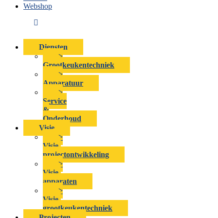
Webshop
Diensten
>
Grootkeukentechniek
>
Apparatuur
>
Service
&
Onderhoud
Visie
>
Visie-
projectontwikkeling
>
Visie-
apparaten
>
Visie-
grootkeukentechniek
Projecten