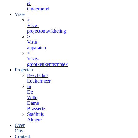
&
Onderhoud
Visie
>
Visie-
projectontwikkeling
>
Visie-
apparaten
>
Visie-
grootkeukentechniek
Projecten
Beachclub
Leukermeer
In
De
Witte
Dame
Brasserie
Stadhuis
Almere
Over
Ons
Contact