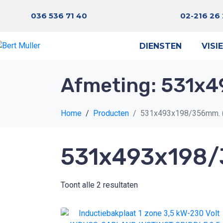
036 536 71 40
02-216 26
DIENSTEN
VISIE
Afmeting:
531x4
Home
Producten
531x493x198/356mm. 
531x493x198/
Toont alle 2 resultaten