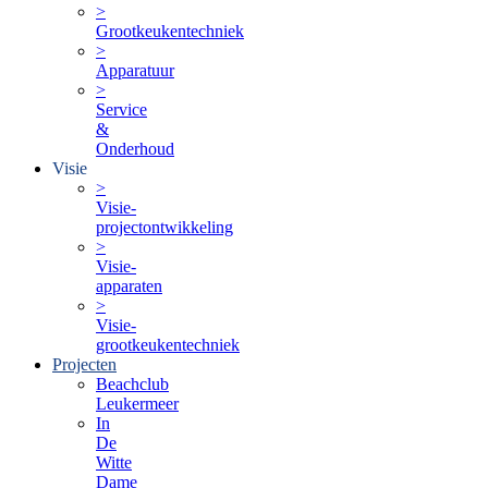
>
Grootkeukentechniek
>
Apparatuur
>
Service
&
Onderhoud
Visie
>
Visie-
projectontwikkeling
>
Visie-
apparaten
>
Visie-
grootkeukentechniek
Projecten
Beachclub
Leukermeer
In
De
Witte
Dame