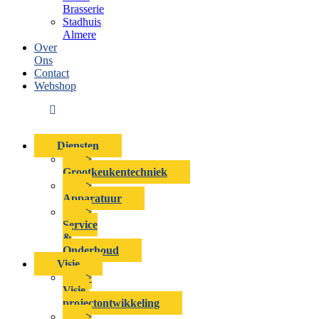
Brasserie
Stadhuis
Almere
Over
Ons
Contact
Webshop
Diensten
>
Grootkeukentechniek
>
Apparatuur
>
Service
&
Onderhoud
Visie
>
Visie-
projectontwikkeling
>