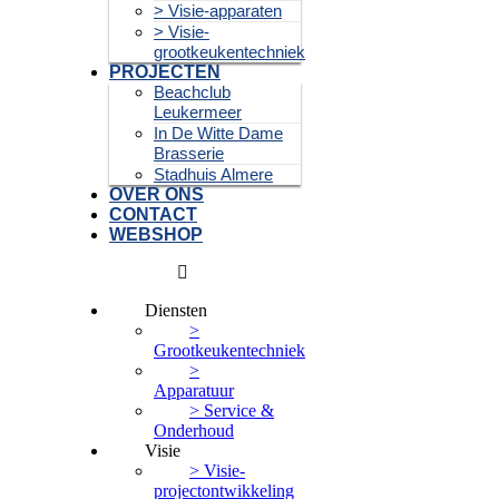
> Visie-apparaten
> Visie-
grootkeukentechniek
PROJECTEN
Beachclub
Leukermeer
In De Witte Dame
Brasserie
Stadhuis Almere
OVER ONS
CONTACT
WEBSHOP
Diensten
>
Grootkeukentechniek
>
Apparatuur
> Service &
Onderhoud
Visie
> Visie-
projectontwikkeling