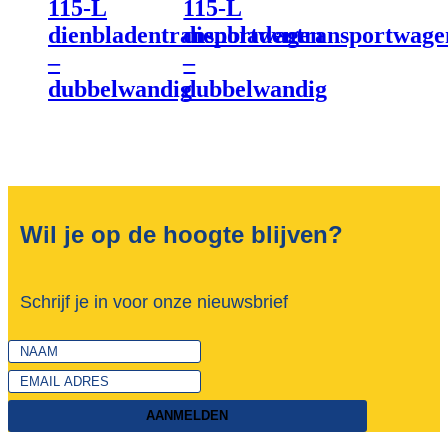
115-L
115-L
dienbladentransportwagen
dienbladentransportwage
–
–
dubbelwandig
dubbelwandig
Wil je op de hoogte blijven?
Schrijf je in voor onze nieuwsbrief
AANMELDEN