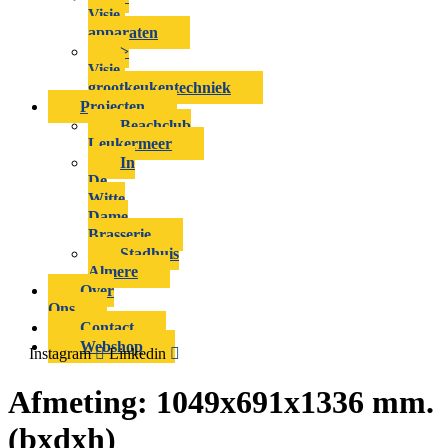
Visie-
apparaten
>
Visie-
grootkeukentechniek
Projecten
Beachclub
Leukermeer
In
De
Witte
Dame
Brasserie
Stadhuis
Almere
Over
Ons
Contact
Webshop
Instagram
Linkedin
Afmeting:
1049x691x1336 mm.
(bxdxh)