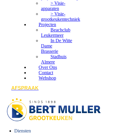
> Visie-
apparaten
> Visie-
grootkeukentechniek
Projecten
Beachclub
Leukermeer
In De Witte
Dame
Brasserie
Stadhuis
Almere
Over Ons
Contact
Webshop
AFSPRAAK
Diensten