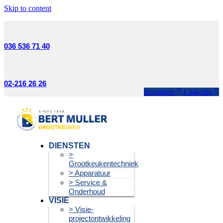
Skip to content
036 536 71 40
02-216 26 26
Instagram
Linkedin
DIENSTEN
>
Grootkeukentechniek
> Apparatuur
> Service &
Onderhoud
VISIE
> Visie-
projectontwikkeling