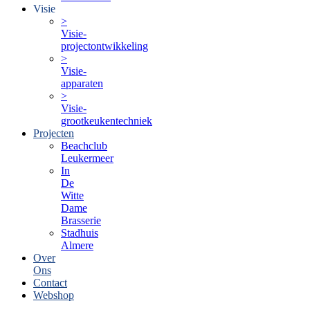
Visie
>
Visie-
projectontwikkeling
>
Visie-
apparaten
>
Visie-
grootkeukentechniek
Projecten
Beachclub
Leukermeer
In
De
Witte
Dame
Brasserie
Stadhuis
Almere
Over
Ons
Contact
Webshop