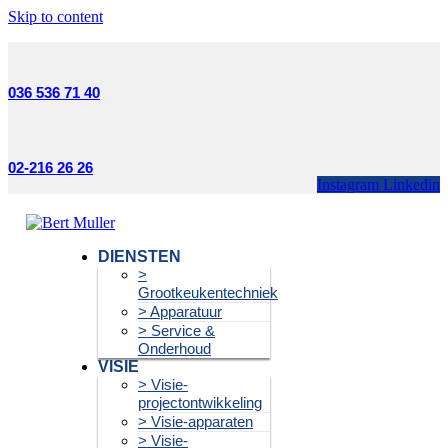
Skip to content
036 536 71 40
02-216 26 26
Instagram
Linkedin
DIENSTEN
>
Grootkeukentechniek
> Apparatuur
> Service &
Onderhoud
VISIE
> Visie-
projectontwikkeling
> Visie-apparaten
> Visie-