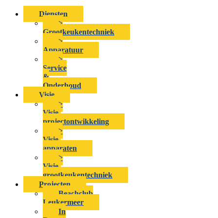
Diensten
>
Grootkeukentechniek
>
Apparatuur
>
Service
&
Onderhoud
Visie
>
Visie-
projectontwikkeling
>
Visie-
apparaten
>
Visie-
grootkeukentechniek
Projecten
Beachclub
Leukermeer
In