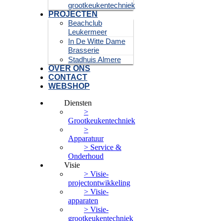
grootkeukentechniek
PROJECTEN
Beachclub
Leukermeer
In De Witte Dame
Brasserie
Stadhuis Almere
OVER ONS
CONTACT
WEBSHOP
Diensten
>
Grootkeukentechniek
>
Apparatuur
> Service &
Onderhoud
Visie
> Visie-
projectontwikkeling
> Visie-
apparaten
> Visie-
grootkeukentechniek