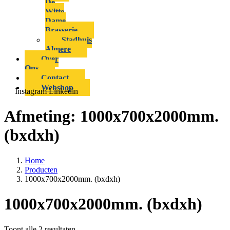
De
Witte
Dame
Brasserie
Stadhuis
Almere
Over
Ons
Contact
Webshop
Instagram
Linkedin
Afmeting:
1000x700x2000mm.
(bxdxh)
Home
Producten
1000x700x2000mm. (bxdxh)
1000x700x2000mm. (bxdxh)
Toont alle 2 resultaten