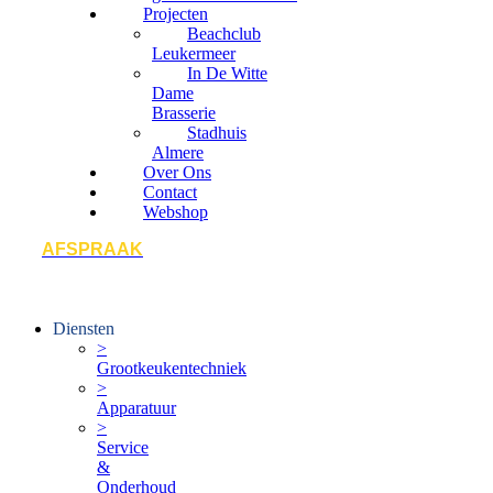
Projecten
Beachclub
Leukermeer
In De Witte
Dame
Brasserie
Stadhuis
Almere
Over Ons
Contact
Webshop
AFSPRAAK
Diensten
>
Grootkeukentechniek
>
Apparatuur
>
Service
&
Onderhoud