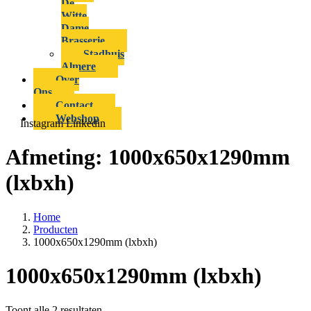
De
Witte
Dame
Brasserie
Stadhuis
Almere
Over
Ons
Contact
Webshop
Instagram
Linkedin
Afmeting:
1000x650x1290mm
(lxbxh)
Home
Producten
1000x650x1290mm (lxbxh)
1000x650x1290mm (lxbxh)
Toont alle 2 resultaten