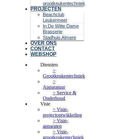
grootkeukentechniek
PROJECTEN
Beachclub
Leukermeer
In De Witte Dame
Brasserie
Stadhuis Almere
OVER ONS
CONTACT
WEBSHOP
Diensten
>
Grootkeukentechniek
>
Apparatuur
> Service &
Onderhoud
Visie
> Visie-
projectontwikkeling
> Visie-
apparaten
> Visie-
grootkeukentechniek