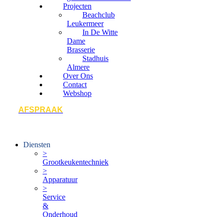
Projecten
Beachclub
Leukermeer
In De Witte
Dame
Brasserie
Stadhuis
Almere
Over Ons
Contact
Webshop
AFSPRAAK
Diensten
>
Grootkeukentechniek
>
Apparatuur
>
Service
&
Onderhoud