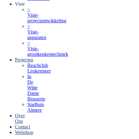
Visie
>
Visie-
projectontwikkeling
>
Visie-
apparaten
>
Visie-
grootkeukentechniek
Projecten
Beachclub
Leukermeer
In
De
Witte
Dame
Brasserie
Stadhuis
Almere
Over
Ons
Contact
Webshop