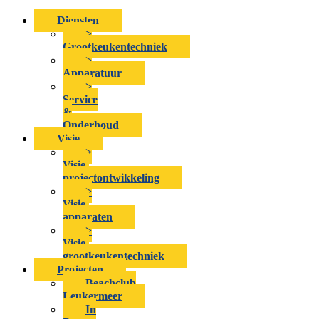
Diensten
>
Grootkeukentechniek
>
Apparatuur
>
Service
&
Onderhoud
Visie
>
Visie-
projectontwikkeling
>
Visie-
apparaten
>
Visie-
grootkeukentechniek
Projecten
Beachclub
Leukermeer
In