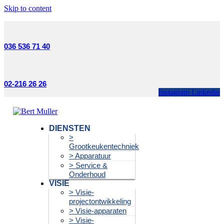
Skip to content
036 536 71 40
02-216 26 26
Instagram
Linkedin
DIENSTEN
>
Grootkeukentechniek
> Apparatuur
> Service &
Onderhoud
VISIE
> Visie-
projectontwikkeling
> Visie-apparaten
> Visie-