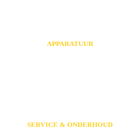
grootkeuken.
APPARATUUR
Van advies tot en met plaatsing
Deskundig advies in uw zoektocht naar de juiste
apparatuur.
SERVICE & ONDERHOUD