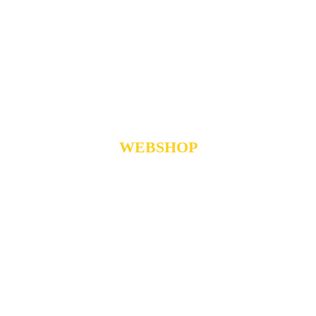
7 dagen per week en 24/7 online
Wij verzorgen onderhoud en helpen bij eventuele
storingen.
WEBSHOP
Snel en eenvoudig bestellen
Hier bestelt u keukens, apparatuur en
keukenaccessoires.