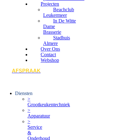
Projecten
Beachclub
Leukermeer
In De Witte
Dame
Brasserie
Stadhuis
Almere
Over Ons
Contact
Webshop
AFSPRAAK
Diensten
>
Grootkeukentechniek
>
Apparatuur
>
Service
&
Onderhoud