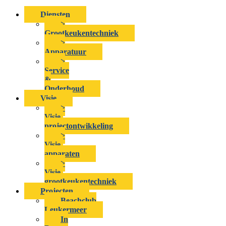
Diensten
>
Grootkeukentechniek
>
Apparatuur
>
Service
&
Onderhoud
Visie
>
Visie-
projectontwikkeling
>
Visie-
apparaten
>
Visie-
grootkeukentechniek
Projecten
Beachclub
Leukermeer
In