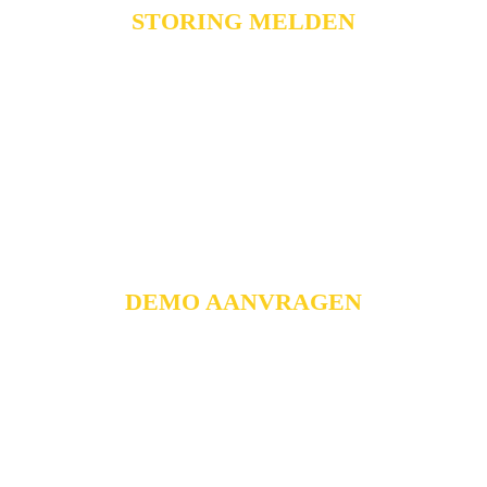
STORING MELDEN
24/7 bereikbaar bij storingen
Problemen? Neem telefonisch contact met ons
op.
DEMO AANVRAGEN
Meld u aan
Ontdek onze uitgebreide demonstratiekeuken in
Almere.