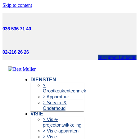
Skip to content
036 536 71 40
02-216 26 26
Instagram
Linkedin
DIENSTEN
>
Grootkeukentechniek
> Apparatuur
> Service &
Onderhoud
VISIE
> Visie-
projectontwikkeling
> Visie-apparaten
> Visie-