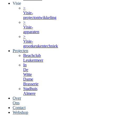
Visie
>
Visie-
projectontwikkeling
>
Visie-
apparaten
>
Visie-
grootkeukentechniek
Projecten
Beachclub
Leukermeer
In
De
Witte
Dame
Brasserie
Stadhuis
Almere
Over
Ons
Contact
Webshop