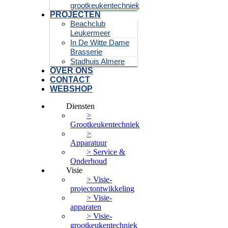
grootkeukentechniek
PROJECTEN
Beachclub
Leukermeer
In De Witte Dame
Brasserie
Stadhuis Almere
OVER ONS
CONTACT
WEBSHOP
Diensten
>
Grootkeukentechniek
>
Apparatuur
> Service &
Onderhoud
Visie
> Visie-
projectontwikkeling
> Visie-
apparaten
> Visie-
grootkeukentechniek