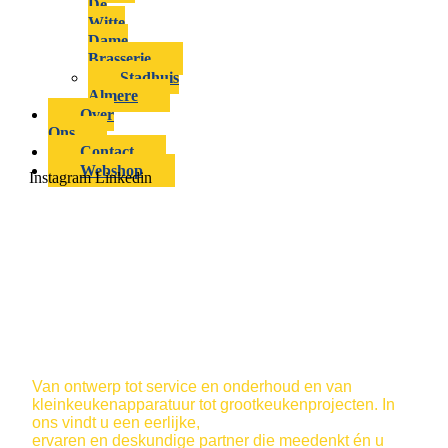
De
Witte
Dame
Brasserie
Stadhuis
Almere
Over
Ons
Contact
Webshop
Instagram
Linkedin
Bert Muller grootkeukentechniek en -
apparatuur
Uw partner met visie, sinds 1898
Van ontwerp tot service en onderhoud en van
kleinkeukenapparatuur tot grootkeukenprojecten. In
ons vindt u een eerlijke,
ervaren en deskundige partner die meedenkt én u